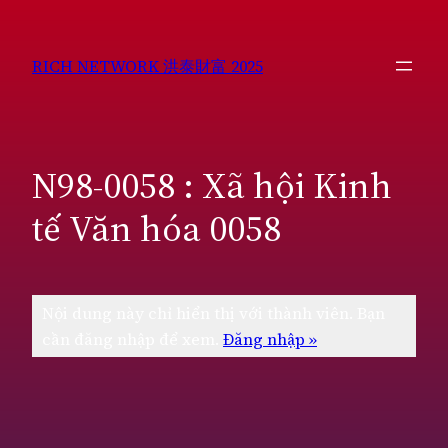
Chuyển
đến
RICH NETWORK 洪泰財富 2025
phần
nội
dung
N98-0058 : Xã hội Kinh
tế Văn hóa 0058
Nội dung này chỉ hiển thị với thành viên. Bạn
cần đăng nhập để xem.
Đăng nhập »