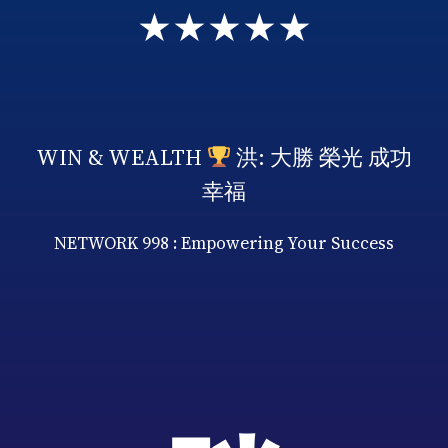
★★★★★
WIN & WEALTH
洪: 大勝 榮光 成功
幸福
NETWORK 998 : Empowering Your Success