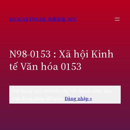
Chuyển
đến
RICH NETWORK 洪泰財富 2025
phần
nội
dung
N98-0153 : Xã hội Kinh
tế Văn hóa 0153
Nội dung này chỉ hiển thị với thành viên. Bạn
cần đăng nhập để xem.
Đăng nhập »