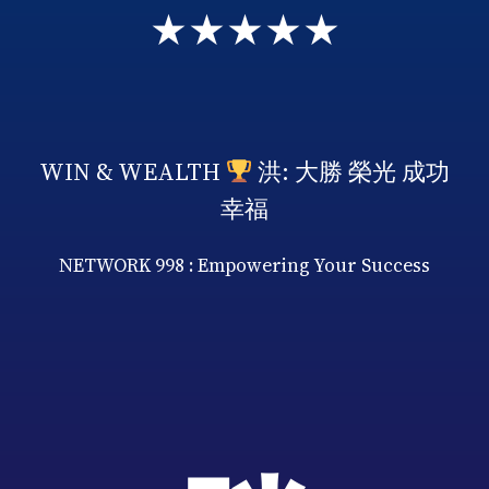
★★★★★
WIN & WEALTH
洪: 大勝 榮光 成功
幸福
NETWORK 998 : Empowering Your Success