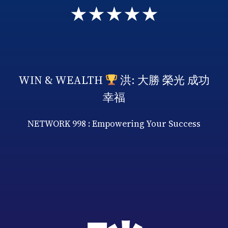
★★★★★
WIN & WEALTH
洪: 大勝 榮光 成功
幸福
NETWORK 998 : Empowering Your Success