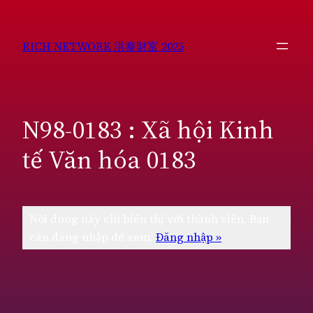
Chuyển
đến
RICH NETWORK 洪泰財富 2025
phần
nội
dung
N98-0183 : Xã hội Kinh
tế Văn hóa 0183
Nội dung này chỉ hiển thị với thành viên. Bạn
cần đăng nhập để xem.
Đăng nhập »