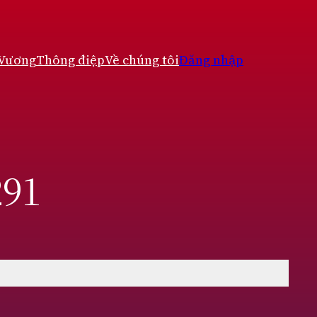
 Vương
Thông điệp
Về chúng tôi
Đăng nhập
291