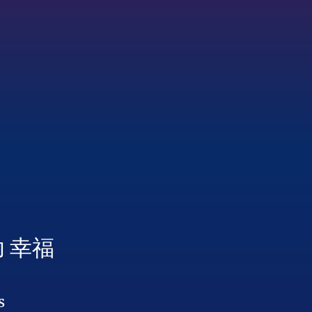
功 幸福
s