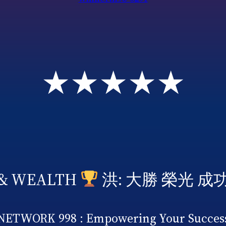
★★★★★
 & WEALTH
洪: 大勝 榮光 成
NETWORK 998 : Empowering Your Succes