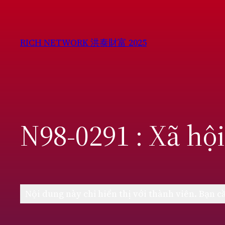
Chuyển
đến
phần
RICH NETWORK 洪泰財富 2025
nội
dung
N98-0291 : Xã hộ
Nội dung này chỉ hiển thị với thành viên. Bạn 