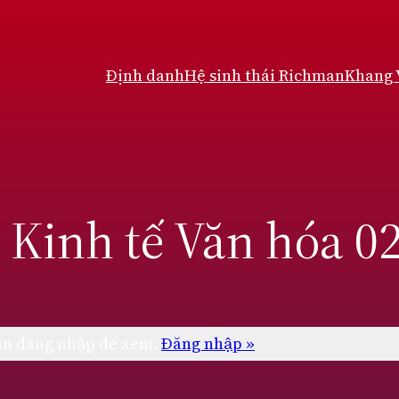
Định danh
Hệ sinh thái Richman
Khang
i Kinh tế Văn hóa 0
cần đăng nhập để xem.
Đăng nhập »