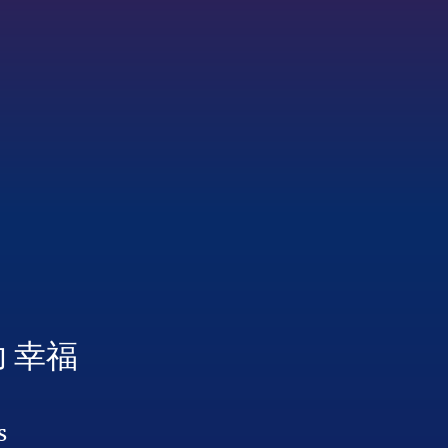
功 幸福
s