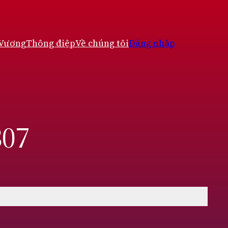
 Vương
Thông điệp
Về chúng tôi
Đăng nhập
307