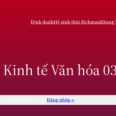
Định danh
Hệ sinh thái Richman
Khang
i Kinh tế Văn hóa 0
cần đăng nhập để xem.
Đăng nhập »