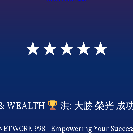
★★★★★
 & WEALTH
洪: 大勝 榮光 成
NETWORK 998 : Empowering Your Succes