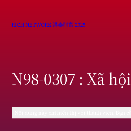
Chuyển
đến
phần
RICH NETWORK 洪泰財富 2025
nội
dung
N98-0307 : Xã hộ
Nội dung này chỉ hiển thị với thành viên. Bạn 