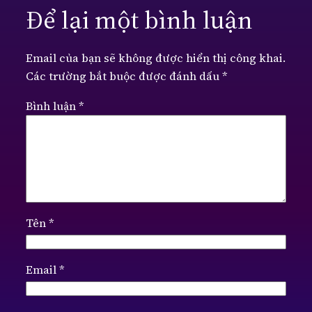
Để lại một bình luận
Email của bạn sẽ không được hiển thị công khai.
Các trường bắt buộc được đánh dấu
*
Bình luận
*
Tên
*
Email
*