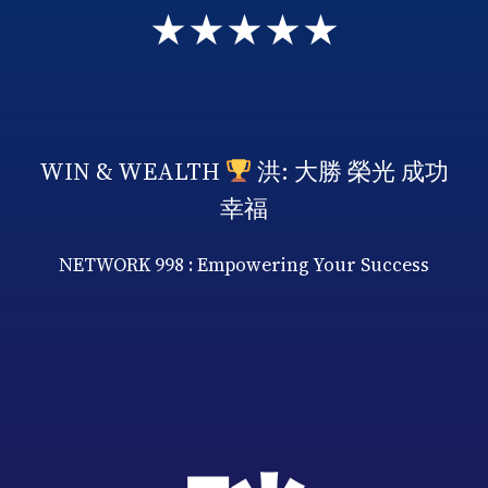
★★★★★
WIN & WEALTH
洪: 大勝 榮光 成功
幸福
NETWORK 998 : Empowering Your Success