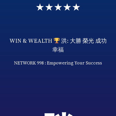
★★★★★
WIN & WEALTH
洪: 大勝 榮光 成功
幸福
NETWORK 998 : Empowering Your Success