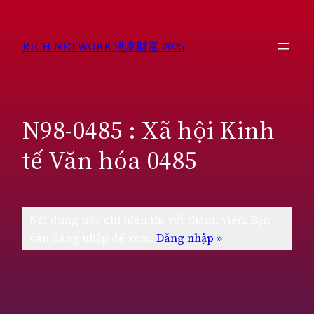
Chuyển
đến
RICH NETWORK 洪泰財富 2025
phần
nội
dung
N98-0485 : Xã hội Kinh
tế Văn hóa 0485
Nội dung này chỉ hiển thị với thành viên. Bạn
cần đăng nhập để xem.
Đăng nhập »