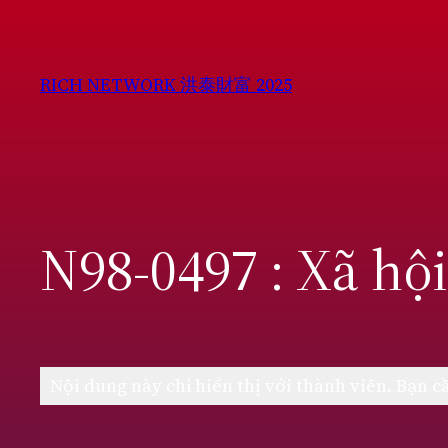
Chuyển
đến
phần
RICH NETWORK 洪泰財富 2025
nội
dung
N98-0497 : Xã hộ
Nội dung này chỉ hiển thị với thành viên. Bạn 