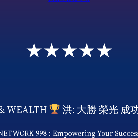
★★★★★
 & WEALTH
洪: 大勝 榮光 成
NETWORK 998 : Empowering Your Succes