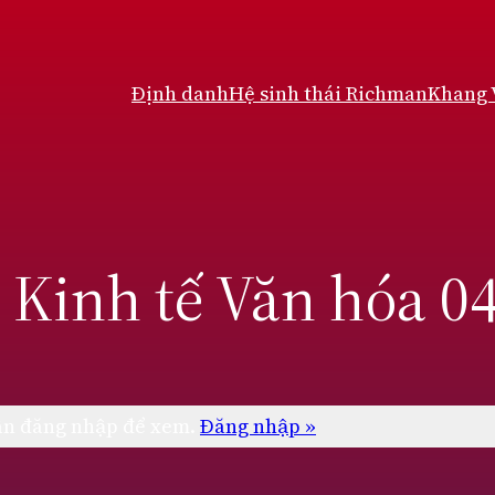
Định danh
Hệ sinh thái Richman
Khang
i Kinh tế Văn hóa 0
cần đăng nhập để xem.
Đăng nhập »