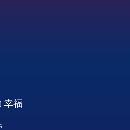
功 幸福
s