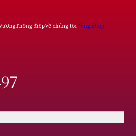
 Vương
Thông điệp
Về chúng tôi
Đăng nhập
497