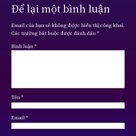
Để lại một bình luận
Email của bạn sẽ không được hiển thị công khai.
Các trường bắt buộc được đánh dấu
*
Bình luận
*
Tên
*
Email
*