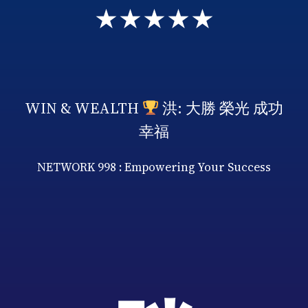
★★★★★
WIN & WEALTH
洪: 大勝 榮光 成功
幸福
NETWORK 998 : Empowering Your Success