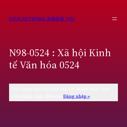
Chuyển
đến
RICH NETWORK 洪泰財富 2025
phần
nội
dung
N98-0524 : Xã hội Kinh
tế Văn hóa 0524
Nội dung này chỉ hiển thị với thành viên. Bạn
cần đăng nhập để xem.
Đăng nhập »