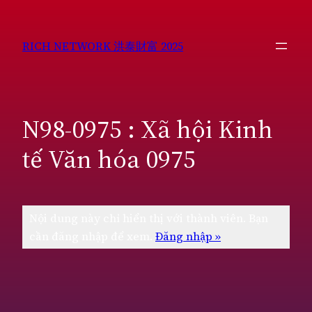
Chuyển
đến
RICH NETWORK 洪泰財富 2025
phần
nội
dung
N98-0975 : Xã hội Kinh
tế Văn hóa 0975
Nội dung này chỉ hiển thị với thành viên. Bạn
cần đăng nhập để xem.
Đăng nhập »