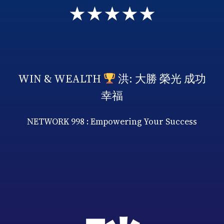
★★★★★
WIN & WEALTH
洪: 大勝 榮光 成功
幸福
NETWORK 998 : Empowering Your Success